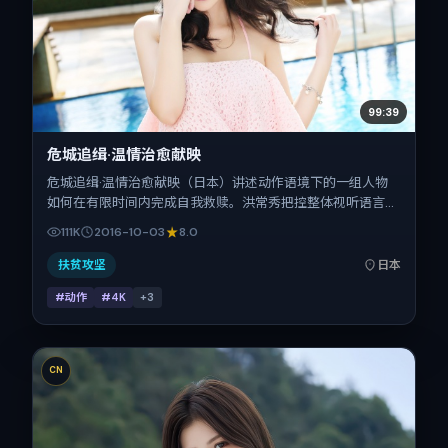
99:39
危城追缉·温情治愈献映
危城追缉·温情治愈献映（日本）讲述动作语境下的一组人物
如何在有限时间内完成自我救赎。洪常秀把控整体视听语言，
汤姆·哈迪、白宇、瑛太、舒淇的表演层次丰富。影片定于
111K
2016-10-03
8.0
2016-10-03 起陆续登陆院线与网络平台，国庆档前后公映，
片长125分钟。
扶贫攻坚
日本
#动作
#4K
+
3
CN