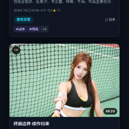
包括全智贤、任素汐、辛芷蕾、杨幂、齐溪。作品主要在日本
取景与发行，2018年暑期档与观众见面，首映日期 2018-07-
89.7K
2018-07-02
7.1
02，正片时长157分钟。
甜宠恋爱
日本
#战争
#院线
+
3
CN
99:20
终局边界·续作归来