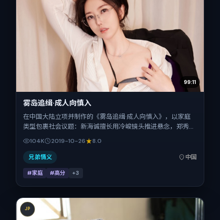
99:11
雾岛追缉·成人向慎入
在中国大陆立项并制作的《雾岛追缉·成人向慎入》，以家庭
类型包裹社会议题：新海诚擅长用冷峻镜头推进悬念，郑秀
文、木村拓哉、张家辉、河正宇、宋佳、张震的对手戏为看点
104K
2019-10-26
8.0
之一。上映时间：2019-10-26；片长149分钟；适合关注现实
质感与类型片结构的观众。
兄弟情义
中国
#家庭
#高分
+
3
JP