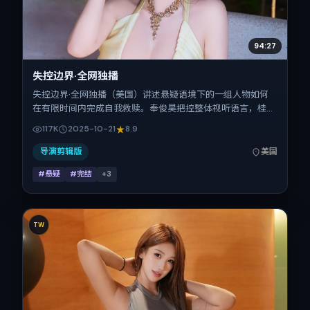
94:27
失控边界·全网独播
失控边界·全网独播（美国）讲述悬疑语境下的一组人物如何
在有限时间内完成自我救赎。奉俊昊把控整体视听语言，桂纶
镁、赵丽颖、孔刘、秦昊的表演层次丰富。影片定于 2025-
117K
2025-10-21
8.9
10-21 起陆续登陆院线与网络平台，国庆档前后公映，片长94
分钟。
导演剪辑版
美国
#悬疑
#完结
+
3
TW