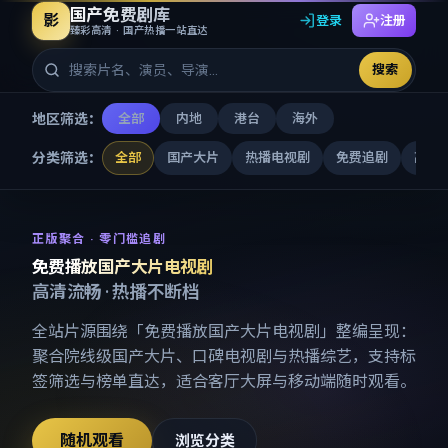
国产免费剧库
影
登录
注册
臻彩高清 · 国产热播一站直达
搜索
地区筛选：
全部
内地
港台
海外
分类筛选：
全部
国产大片
热播电视剧
免费追剧
高清
免费播放国产大片电视剧
-
国产
正版聚合 · 零门槛追剧
免费播放国产大片电视剧
高清流畅 · 热播不断档
全站片源围绕「
免费播放国产大片电视剧
」整编呈现：
聚合院线级国产大片、口碑电视剧与热播综艺，支持标
签筛选与榜单直达，适合客厅大屏与移动端随时观看。
随机观看
浏览分类