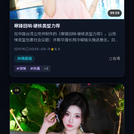
99:59
寒锋回响·硬核类型力荐
在中国台湾立项并制作的《寒锋回响·硬核类型力荐》，以惊
悚类型包裹社会议题：许鞍华擅长用冷峻镜头推进悬念，白百
何、易烊千玺、白宇、基里安·墨菲、王景春的对手戏为看点
117K
2025-05-11
6.5
之一。上映时间：2025-05-11；片长132分钟；适合关注现实
质感与类型片结构的观众。
片场探班
台湾
#惊悚
#热播
+
3
CN