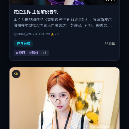
霓虹边界·主创解说音轨
本片为电视剧作品《霓虹边界·主创解说音轨》，导演斯皮尔
伯格在类型框架内融入作者表达；李秉宪、孔刘、郑秀文、安
妮·海瑟薇、柯震东、张译在片中承担多重关系线。故事类型
118K
2020-09-25
7.2
为犯罪，主拍摄地与出品背景为泰国。上映时间 2020年9月
25日（公映登记日 2020-09-25），全片119分钟，节奏张弛
体育竞技
泰国
有度。
#犯罪
#院线
+
3
CN