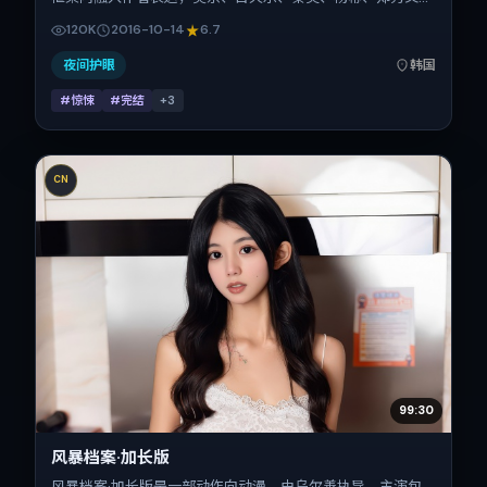
片中承担多重关系线。故事类型为惊悚，主拍摄地与出品背景
120K
2016-10-14
6.7
为韩国。上映时间 2016年10月14日（公映登记日 2016-10-
14），全片98分钟，节奏张弛有度。
夜间护眼
韩国
#惊悚
#完结
+
3
CN
99:30
风暴档案·加长版
风暴档案·加长版是一部动作向动漫，由乌尔善执导。主演包