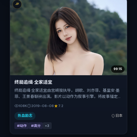
JP
99:15
终局追缉·全家适宜
终局追缉·全家适宜由宫崎骏执导，胡歌、刘亦菲、基里安·墨
菲、王景春联袂出演。影片以动作为叙事引擎，将故事锚定在
日本，借东亚都市与邻里的张力推进人物抉择与反转。2019
108K
2019-08-08
7.2
年8月8日于日本首映（暑期档），片长156分钟，适合喜欢强
情节与细腻表演的观众。
热血励志
日本
#动作
#高分
+
3