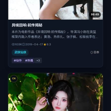
99:49
异境回响·前传揭秘
本片为电影作品《异境回响·前传揭秘》，导演冯小刚在类型
框架内融入作者表达；黄渤、热依扎、张子枫、松坂桃李在片
中承担多重关系线。故事类型为动作，主拍摄地与出品背景为
103K
2019-04-17
6.3
日本。上映时间 2019年4月17日（公映登记日 2019-04-
17），全片115分钟，节奏张弛有度。
武侠仙侠
日本
#动作
#热播
+
3
CN