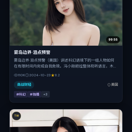
99:55
雾岛边界·泪点预警
雾岛边界·泪点预警（美国）讲述科幻语境下的一组人物如何
在有限时间内完成自我救赎。冯小刚把控整体视听语言，木村
拓哉、刘德华、胡歌、杨幂、热依扎的表演层次丰富。影片定
110K
2024-10-23
8.2
于 2024-10-23 起陆续登陆院线与网络平台，国庆档前后公
映，片长104分钟。
商战财经
美国
#科幻
#独播
+
3
TW