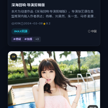
深海回响·导演剪辑版
本片为动漫作品《深海回响·导演剪辑版》，导演张艺谋在类
型框架内融入作者表达；杨幂、刘昊然、朱一龙、马修·麦康
纳在片中承担多重关系线。故事类型为悬疑，主拍摄地与出品
101K
2024-02-08
9.2
背景为中国大陆。上映时间 2024年2月8日（公映登记日
2024-02-08），全片110分钟，节奏张弛有度。
IMAX同源
中国
#悬疑
#独播
+
3
CN
99:19