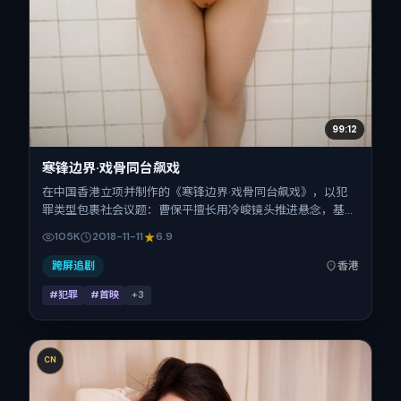
99:12
寒锋边界·戏骨同台飙戏
在中国香港立项并制作的《寒锋边界·戏骨同台飙戏》，以犯
罪类型包裹社会议题：曹保平擅长用冷峻镜头推进悬念，基里
安·墨菲、廖凡、安藤樱、沈腾的对手戏为看点之一。上映时
105K
2018-11-11
6.9
间：2018-11-11；片长136分钟；适合关注现实质感与类型片结
构的观众。
跨屏追剧
香港
#犯罪
#首映
+
3
CN