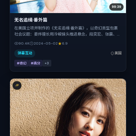
99:39
无名追缉·番外篇
在美国立项并制作的《无名追缉·番外篇》，以奇幻类型包裹
社会议题：娄烨擅长用冷峻镜头推进悬念，段奕宏、张震、齐
溪、全智贤、雷佳音的对手戏为看点之一。上映时间：2024-
90.4K
2024-05-02
6.9
05-02；片长135分钟；适合关注现实质感与类型片结构的观
众。
弹幕互动
美国
#奇幻
#高分
+
3
JP