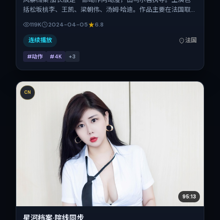
括松坂桃李、王凯、梁朝伟、汤姆·哈迪。作品主要在法国取
景与发行，2024年春季档与观众见面，首映日期 2024-04-
119K
2024-04-05
6.8
05，正片时长113分钟。
连续播放
法国
#动作
#4K
+
3
CN
95:13
星河档案·院线同步