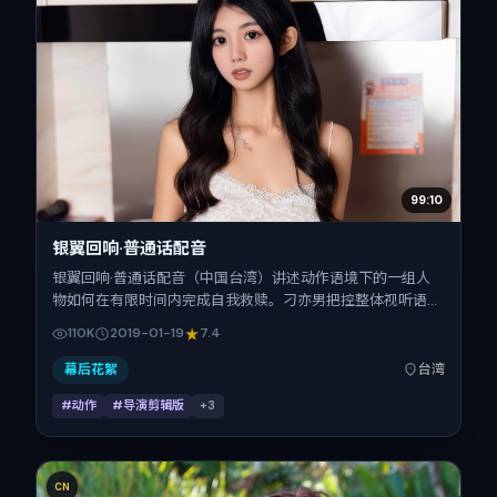
99:10
银翼回响·普通话配音
银翼回响·普通话配音（中国台湾）讲述动作语境下的一组人
物如何在有限时间内完成自我救赎。刁亦男把控整体视听语
言，瑛太、木村拓哉、刘亦菲、李秉宪的表演层次丰富。影片
110K
2019-01-19
7.4
定于 2019-01-19 起陆续登陆院线与网络平台，春节档前后公
映，片长134分钟。
幕后花絮
台湾
#动作
#导演剪辑版
+
3
CN