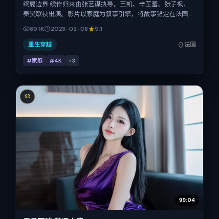
终局边界·续作归来由张艺谋执导，王凯、辛芷蕾、张子枫、
秦昊联袂出演。影片以家庭为叙事引擎，将故事锚定在法国，
借跨文化视角下的群像碰撞推进人物抉择与反转。2023年2月
89.1K
2023-02-08
9.1
8日于法国首映（春节档前后），片长117分钟，适合喜欢强情
节与细腻表演的观众。
重生穿越
法国
#家庭
#4K
+
3
KR
99:04