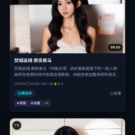
99:50
焚城追缉·票房黑马
焚城追缉·票房黑马（中国台湾）讲述喜剧语境下的一组人物
如何在有限时间内完成自我救赎。林超贤把控整体视听语言，
马修·麦康纳、秦昊、柯震东、梁朝伟、孙艺珍的表演层次丰
110K
2020-06-26
8.0
富。影片定于 2020-06-26 起陆续登陆院线与网络平台，暑
期档公映，片长166分钟。
口碑佳作
台湾
#喜剧
#独播
+
3
TW