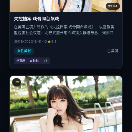
99:54
失控档案·戏骨同台飙戏
在美国立项并制作的《失控档案·戏骨同台飙戏》，以喜剧类
型包裹社会议题：北野武擅长用冷峻镜头推进悬念，刘亦菲、
赵丽颖、周冬雨、郑秀文、秦昊、金城武的对手戏为看点之
118K
2016-11-10
9.3
一。上映时间：2016-11-10；片长150分钟；适合关注现实质
感与类型片结构的观众。
女性成长
美国
#喜剧
#杜比
+
3
TW