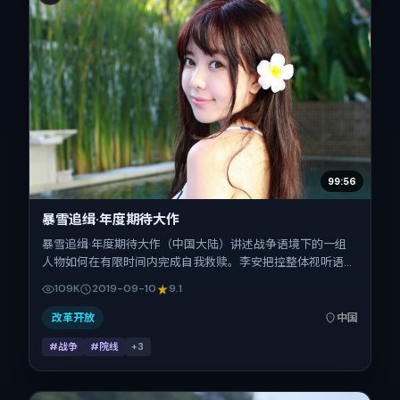
99:56
暴雪追缉·年度期待大作
暴雪追缉·年度期待大作（中国大陆）讲述战争语境下的一组
人物如何在有限时间内完成自我救赎。李安把控整体视听语
言，刘德华、古天乐、李秉宪、段奕宏、瑛太的表演层次丰
109K
2019-09-10
9.1
富。影片定于 2019-09-10 起陆续登陆院线与网络平台，国庆
档前后公映，片长100分钟。
改革开放
中国
#战争
#院线
+
3