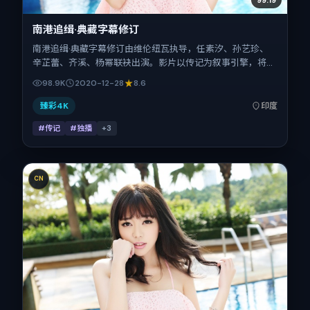
南港追缉·典藏字幕修订
南港追缉·典藏字幕修订由维伦纽瓦执导，任素汐、孙艺珍、
辛芷蕾、齐溪、杨幂联袂出演。影片以传记为叙事引擎，将故
事锚定在印度，借当代中国的现实肌理推进人物抉择与反转。
98.9K
2020-12-28
8.6
2020年12月28日于印度首映（贺岁档前后），片长155分
钟，适合喜欢强情节与细腻表演的观众。
臻彩4K
印度
#传记
#独播
+
3
CN