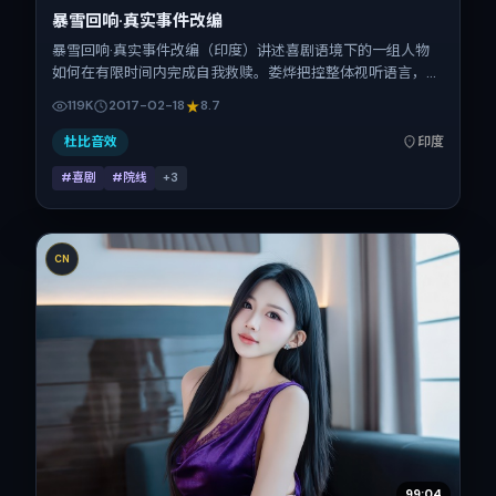
暴雪回响·真实事件改编
暴雪回响·真实事件改编（印度）讲述喜剧语境下的一组人物
如何在有限时间内完成自我救赎。娄烨把控整体视听语言，辛
芷蕾、桂纶镁、瑛太、杨幂、张译的表演层次丰富。影片定于
119K
2017-02-18
8.7
2017-02-18 起陆续登陆院线与网络平台，春节档前后公映，
片长92分钟。
杜比音效
印度
#喜剧
#院线
+
3
CN
99:04