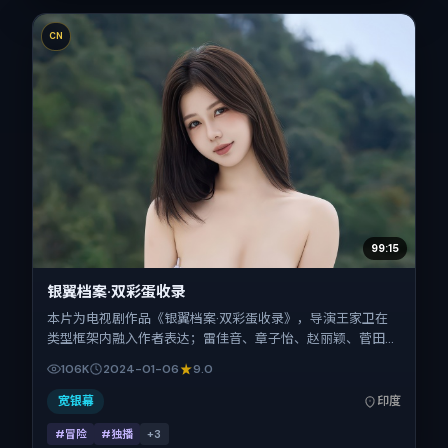
CN
99:15
银翼档案·双彩蛋收录
本片为电视剧作品《银翼档案·双彩蛋收录》，导演王家卫在
类型框架内融入作者表达；雷佳音、章子怡、赵丽颖、菅田将
晖、孔刘在片中承担多重关系线。故事类型为冒险，主拍摄地
106K
2024-01-06
9.0
与出品背景为印度。上映时间 2024年1月6日（公映登记日
2024-01-06），全片119分钟，节奏张弛有度。
宽银幕
印度
#冒险
#独播
+
3