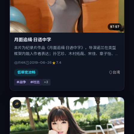
97:57
月面追缉·日语中字
本片为纪录片作品《月面追缉·日语中字》，导演诺兰在类型
框架内融入作者表达；孙艺珍、木村拓哉、宋佳、章子怡、杨
幂在片中承担多重关系线。故事类型为战争，主拍摄地与出品
114K
2019-06-26
7.4
背景为中国台湾。上映时间 2019年6月26日（公映登记日
2019-06-26），全片97分钟，节奏张弛有度。
低带宽流畅
台湾
#战争
#杜比
+
3
JP