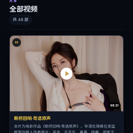
片单
全部视频
共
48
部
KR
98:31
断桥回响·粤语原声
本片为电影作品《断桥回响·粤语原声》，导演杜琪峰在类型
框架内融入作者表达；吴京、古天乐、秦昊、杨幂、郑秀文在