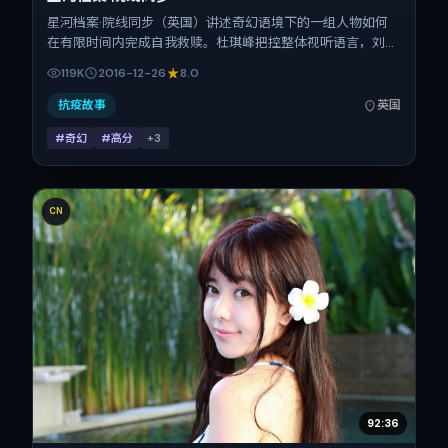
星河档案·院线同步（英国）讲述奇幻语境下的一组人物如何
在有限时间内完成自我救赎。杜琪峰把控整体视听语言，刘青
云、小松菜奈、马修·麦康纳、热依扎、白百何、胡歌的表演
119K
2016-12-26
8.0
层次丰富。影片定于 2016-12-26 起陆续登陆院线与网络平
台，贺岁档前后公映，片长95分钟。
抗疫故事
英国
#奇幻
#高分
+
3
CN
92:36